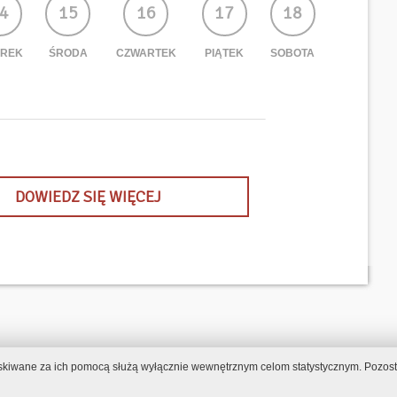
4
15
16
17
18
REK
ŚRODA
CZWARTEK
PIĄTEK
SOBOTA
DOWIEDZ SIĘ WIĘCEJ
zyskiwane za ich pomocą służą wyłącznie wewnętrznym celom statystycznym. Pozosta