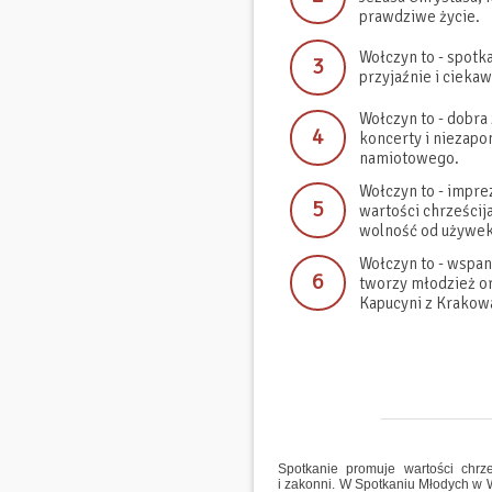
prawdziwe życie.
Wołczyn to - spotk
3
przyjaźnie i ciekaw
Wołczyn to - dobra
4
koncerty i niezapo
namiotowego.
Wołczyn to - impr
5
wartości chrześcija
wolność od używek
Wołczyn to - wspan
6
tworzy młodzież or
Kapucyni z Krakow
Spotkanie promuje wartości chrze
i zakonni. W Spotkaniu Młodych w W