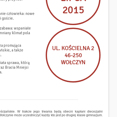
2015
anie człowieka: nowe
i goście.
 zabawa: wspaniałe
mniany klimat pola
eza promująca
UL. KOŚCIELNA 2
ńskie, a także
46-250
.
WOŁCZYN
iała sprawa, którą
az Bracia Mniejsi
a.
ścijańskie. W trakcie jego trwania będą obecni kapłani diecezjalni
ołczynie może uczestniczyć każdy kto jest po drugiej klasie gimnazjum.