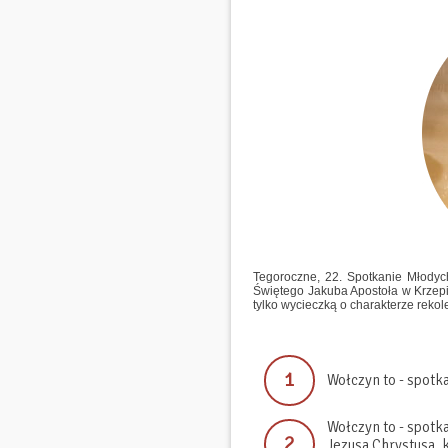
Tegoroczne, 22. Spotkanie Młody
Świętego Jakuba Apostoła w Krzepica
tylko wycieczką o charakterze rekol
1
Wołczyn to - spotk
Wołczyn to - spotk
2
Jezusa Chrystusa, 