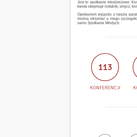
Jest to spotkanie młodzieżowe. K
kwota obejmuje notatnik, smycz, kosz
Opiekunem wyjazdu z naszej parafii
można otrzymać u niego szczegółow
samo Spotkanie Młodych.
113
KONFERENCJI
K