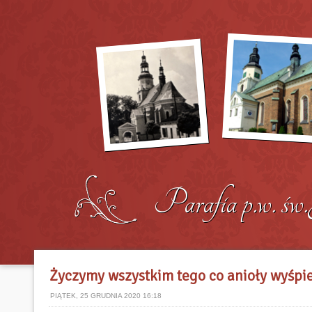
Życzymy wszystkim tego co anioły wyśpi
PIĄTEK, 25 GRUDNIA 2020 16:18